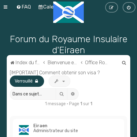
FAQ
Calendrier
Forum du Royaume Insulaire
d'Eiraen
R
Index du forum
Bienvenue en Eiraen !
Office Royal des Visas (ORV)
e
[IMPORTANT] Comment obtenir son visa ?
c
Verrouillé
h
Rechercher
Recherche avancée
e
1 message • Page
1
sur
1
r
c
h
Eiraen
e
Administrateur du site