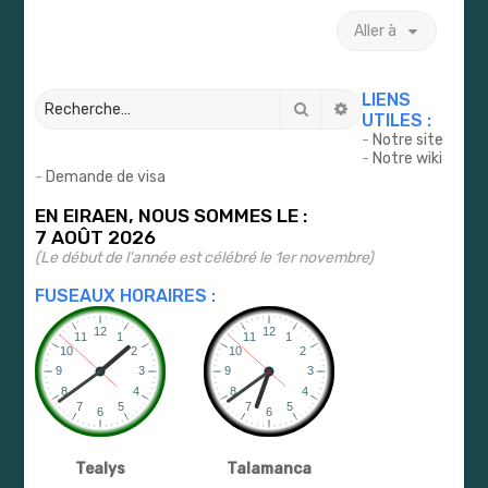
Aller à
LIENS
Rechercher
Recherche avancé
UTILES :
-
Notre site
-
Notre wiki
-
Demande de visa
EN EIRAEN, NOUS SOMMES LE :
7 AOÛT 2026
(Le début de l'année est célébré le 1er novembre)
FUSEAUX HORAIRES :
Tealys
Talamanca