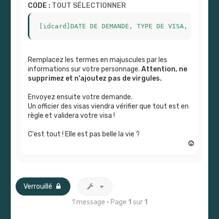
CODE :
TOUT SÉLECTIONNER
[idcard]DATE DE DEMANDE, TYPE DE VISA, URL AV
Remplacez les termes en majuscules par les
informations sur votre personnage.
Attention, ne
supprimez et n'ajoutez pas de virgules.
Envoyez ensuite votre demande.
Un officier des visas viendra vérifier que tout est en
règle et validera votre visa !
C'est tout ! Elle est pas belle la vie ?
H
a
u
t
Verrouillé
1 message • Page
1
sur
1