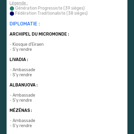
Légende :
⬤
Génération Progressiste (39 sièges)
⬤
Fédération Traditionaliste (38 sièges)
DIPLOMATIE :
ARCHIPEL DU MICROMONDE :
-
Kiosque d'Eiraen
-
S'y rendre
LIVADIA :
-
Ambassade
-
S'y rendre
ALBANUOVA :
-
Ambassade
-
S'y rendre
MÉZÉNAS :
-
Ambassade
-
S'y rendre