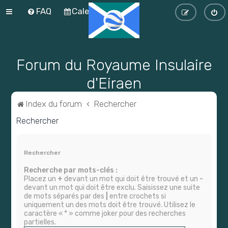
FAQ
Calendrier
Forum du Royaume Insulaire
d'Eiraen
Index du forum
Rechercher
Rechercher
Rechercher
Recherche par mots-clés :
Placez un
+
devant un mot qui doit être trouvé et un
-
devant un mot qui doit être exclu. Saisissez une suite
de mots séparés par des
|
entre crochets si
uniquement un des mots doit être trouvé. Utilisez le
caractère « * » comme joker pour des recherches
partielles.