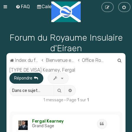
FAQ
Calendrier
Forum du Royaume Insulaire
d'Eiraen
R
Index du forum
Bienvenue en Eiraen !
Office Royal des Visas (ORV)
e
[TYPE DE VISA] Kearney, Fergal
c
Répondre
h
Rechercher
Recherche avancée
e
1 message • Page
1
sur
1
r
c
h
Fergal Kearney
Citation
e
Grand Sage