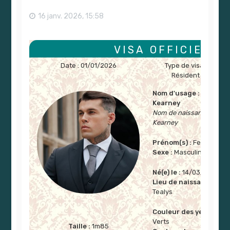
r
16 janv. 2026, 15:58
VISA
OFFICIEL
Date : 01/01/2026
Type de visa :
Résident
Nom d'usage :
Kearney
Nom de naissance :
Kearney
Prénom(s) :
Fergal
Sexe :
Masculin
Né(e) le :
14/03/1990
Lieu de naissance :
Tealys
Couleur des yeux :
Verts
Taille :
1m85