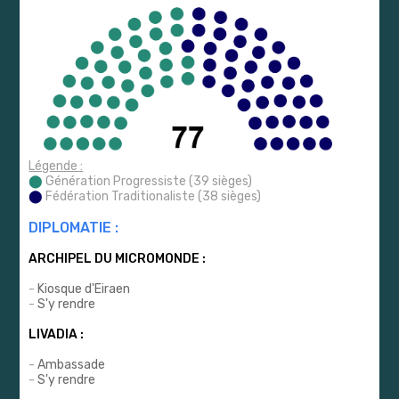
Légende :
⬤
Génération Progressiste (39 sièges)
⬤
Fédération Traditionaliste (38 sièges)
DIPLOMATIE :
ARCHIPEL DU MICROMONDE :
-
Kiosque d'Eiraen
-
S'y rendre
LIVADIA :
-
Ambassade
-
S'y rendre