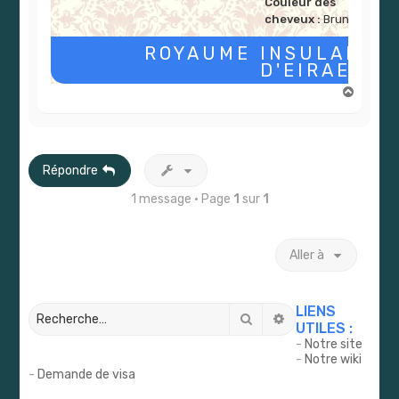
Couleur des
cheveux :
Bruns
ROYAUME
INSULAIRE
D'EIRAEN
H
a
u
t
Répondre
1 message • Page
1
sur
1
Aller à
LIENS
Rechercher
Recherche avancé
UTILES :
-
Notre site
-
Notre wiki
-
Demande de visa