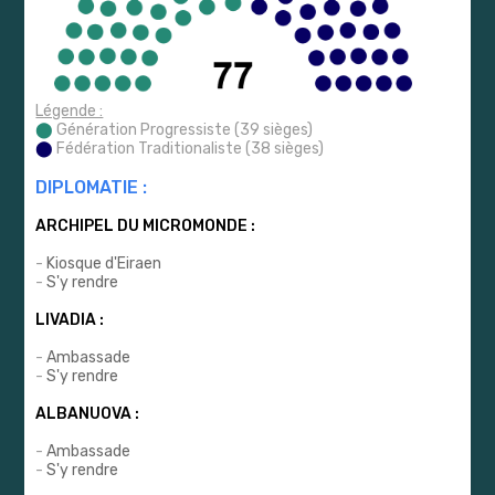
Légende :
⬤
Génération Progressiste (39 sièges)
⬤
Fédération Traditionaliste (38 sièges)
DIPLOMATIE :
ARCHIPEL DU MICROMONDE :
-
Kiosque d'Eiraen
-
S'y rendre
LIVADIA :
-
Ambassade
-
S'y rendre
ALBANUOVA :
-
Ambassade
-
S'y rendre