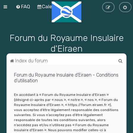
FAQ
Calendrier
Forum du Royaume Insulaire
d'Eiraen
R
Index du forum
e
Forum du Royaume Insulaire d'Eiraen - Conditions
c
d’utilisation
h
e
En accédant à « Forum du Royaume Insulaire d'Eiraen »
(désigné ci-après par « nous », « notre », « nos », « Forum du
r
Royaume Insulaire d'Eiraen », « https://forum.eiraen.fr »),
c
vous acceptez d’être légalement responsable des conditions
suivantes. Si vous n’acceptez pas d’être légalement
h
responsable de toutes les conditions suivantes, alors
n’accédez pas et/ou n’utilisez pas « Forum du Royaume
e
Insulaire d'Eiraen ». Nous pouvons modifier celles-ci à