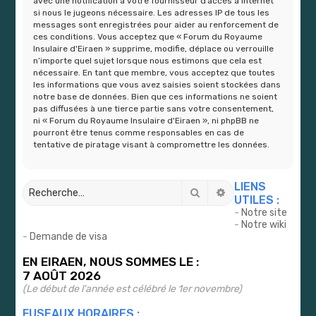
avec une notification à votre fournisseur d’accès à Internet
si nous le jugeons nécessaire. Les adresses IP de tous les
messages sont enregistrées pour aider au renforcement de
ces conditions. Vous acceptez que « Forum du Royaume
Insulaire d'Eiraen » supprime, modifie, déplace ou verrouille
n’importe quel sujet lorsque nous estimons que cela est
nécessaire. En tant que membre, vous acceptez que toutes
les informations que vous avez saisies soient stockées dans
notre base de données. Bien que ces informations ne soient
pas diffusées à une tierce partie sans votre consentement,
ni « Forum du Royaume Insulaire d'Eiraen », ni phpBB ne
pourront être tenus comme responsables en cas de
tentative de piratage visant à compromettre les données.
LIENS
Rechercher
Recherche avancé
UTILES :
-
Notre site
-
Notre wiki
-
Demande de visa
EN EIRAEN, NOUS SOMMES LE :
7 AOÛT 2026
(Le début de l'année est célébré le 1er novembre)
FUSEAUX HORAIRES :