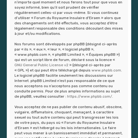
r
n’importe quel moment et nous ferons tout pour que vous en
soyez informé, bien qu’il soit prudent de vérifier
régulièrement celles-ci par vous-même. Si vous continuez
d’utiliser « Forum du Royaume Insulaire d'Eiraen » alors que
des changements ont été effectués, vous acceptez d’être
légalement responsable des conditions découlant des mises
à jour et/ou modifications.
Nos forums sont développés par phpBB (désigné ci-après
par « ils », « eux », « leur », « logiciel phpBB »,
« www.phpbb.com », « phpBB Limited », « Équipes phpBB »)
qui est un script libre de forum, déclaré sous la licence «
GNU General Public License v2
» (désigné ci-après par
« GPL ») et qui peut être téléchargé depuis
www.phpbb.com
.
Le logiciel phpBB facilite seulement les discussions sur
Internet. phpBB Limited n’est pas responsable de ce que
nous acceptons ou n’acceptons pas comme contenu ou
conduite permis. Pour de plus amples informations au sujet
de phpBB, veuillez consulter :
https://www.phpbb.com/
.
Vous acceptez de ne pas publier de contenu abusif, obscène,
vulgaire, diffamatoire, choquant, menaçant, à caractère
sexuel ou tout autre contenu qui peut transgresser les lois
de votre pays, du pays où « Forum du Royaume Insulaire
d'Eiraen » est hébergé ou les lois internationales. Le faire
peut vous mener à un bannissement immédiat et permanent,