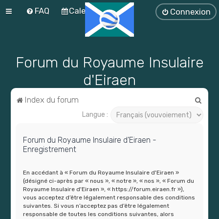
FAQ
Calendrier
Connexion
Forum du Royaume Insulaire
d'Eiraen
R
Index du forum
e
Langue :
c
Forum du Royaume Insulaire d'Eiraen -
h
Enregistrement
e
r
En accédant à « Forum du Royaume Insulaire d'Eiraen »
c
(désigné ci-après par « nous », « notre », « nos », « Forum du
Royaume Insulaire d'Eiraen », « https://forum.eiraen.fr »),
h
vous acceptez d’être légalement responsable des conditions
suivantes. Si vous n’acceptez pas d’être légalement
e
responsable de toutes les conditions suivantes, alors