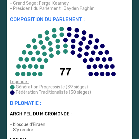
- Grand Sage : Fergal Kearney
- Président du Parlement : Jayden Faghàn
COMPOSITION DU PARLEMENT :
Légende :
⬤
Génération Progressiste (39 sièges)
⬤
Fédération Traditionaliste (38 sièges)
DIPLOMATIE :
ARCHIPEL DU MICROMONDE :
-
Kiosque d'Eiraen
-
S'y rendre