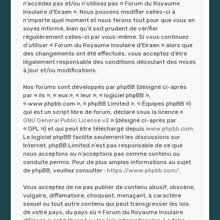
r
n’accédez pas et/ou n’utilisez pas « Forum du Royaume
Insulaire d'Eiraen ». Nous pouvons modifier celles-ci à
n’importe quel moment et nous ferons tout pour que vous en
soyez informé, bien qu’il soit prudent de vérifier
régulièrement celles-ci par vous-même. Si vous continuez
d’utiliser « Forum du Royaume Insulaire d'Eiraen » alors que
des changements ont été effectués, vous acceptez d’être
légalement responsable des conditions découlant des mises
à jour et/ou modifications.
Nos forums sont développés par phpBB (désigné ci-après
par « ils », « eux », « leur », « logiciel phpBB »,
« www.phpbb.com », « phpBB Limited », « Équipes phpBB »)
qui est un script libre de forum, déclaré sous la licence «
GNU General Public License v2
» (désigné ci-après par
« GPL ») et qui peut être téléchargé depuis
www.phpbb.com
.
Le logiciel phpBB facilite seulement les discussions sur
Internet. phpBB Limited n’est pas responsable de ce que
nous acceptons ou n’acceptons pas comme contenu ou
conduite permis. Pour de plus amples informations au sujet
de phpBB, veuillez consulter :
https://www.phpbb.com/
.
Vous acceptez de ne pas publier de contenu abusif, obscène,
vulgaire, diffamatoire, choquant, menaçant, à caractère
sexuel ou tout autre contenu qui peut transgresser les lois
de votre pays, du pays où « Forum du Royaume Insulaire