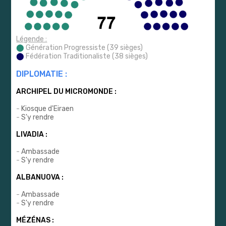
Légende :
⬤
Génération Progressiste (39 sièges)
⬤
Fédération Traditionaliste (38 sièges)
DIPLOMATIE :
ARCHIPEL DU MICROMONDE :
-
Kiosque d'Eiraen
-
S'y rendre
LIVADIA :
-
Ambassade
-
S'y rendre
ALBANUOVA :
-
Ambassade
-
S'y rendre
MÉZÉNAS :