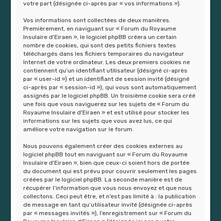
r
votre part (désignée ci-après par « vos informations »).
Vos informations sont collectées de deux manières.
Premièrement, en naviguant sur « Forum du Royaume
Insulaire d'Eiraen », le logiciel phpBB créera un certain
nombre de cookies, qui sont des petits fichiers textes
téléchargés dans les fichiers temporaires du navigateur
Internet de votre ordinateur. Les deux premiers cookies ne
contiennent qu’un identifiant utilisateur (désigné ci-après
par « user-id ») et un identifiant de session invité (désigné
ci-après par « session-id »), qui vous sont automatiquement
assignés par le logiciel phpBB. Un troisième cookie sera créé
une fois que vous naviguerez sur les sujets de « Forum du
Royaume Insulaire d'Eiraen » et est utilisé pour stocker les
informations sur les sujets que vous avez lus, ce qui
améliore votre navigation sur le forum.
Nous pouvons également créer des cookies externes au
logiciel phpBB tout en naviguant sur « Forum du Royaume
Insulaire d'Eiraen », bien que ceux-ci soient hors de portée
du document qui est prévu pour couvrir seulement les pages
créées par le logiciel phpBB. La seconde manière est de
récupérer l’information que vous nous envoyez et que nous
collectons. Ceci peut être, et n’est pas limité à : la publication
de message en tant qu’utilisateur invité (désignée ci-après
par « messages invités »), l’enregistrement sur « Forum du