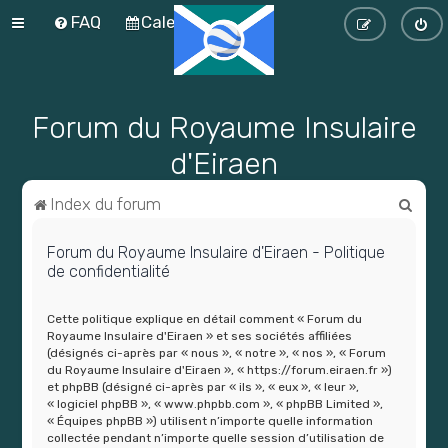
FAQ
Calendrier
Forum du Royaume Insulaire
d'Eiraen
R
Index du forum
e
Forum du Royaume Insulaire d'Eiraen - Politique
c
de confidentialité
h
e
Cette politique explique en détail comment « Forum du
Royaume Insulaire d'Eiraen » et ses sociétés affiliées
r
(désignés ci-après par « nous », « notre », « nos », « Forum
c
du Royaume Insulaire d'Eiraen », « https://forum.eiraen.fr »)
et phpBB (désigné ci-après par « ils », « eux », « leur »,
h
« logiciel phpBB », « www.phpbb.com », « phpBB Limited »,
« Équipes phpBB ») utilisent n’importe quelle information
e
collectée pendant n’importe quelle session d’utilisation de