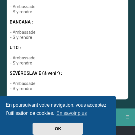
-
Ambassade
-
S'y rendre
BANGANA :
-
Ambassade
-
S'y rendre
UTO :
-
Ambassade
-
S'y rendre
SÉVÉROSLAVIE (à venir) :
-
Ambassade
-
S'y rendre
En poursuivant votre navigation, vous acceptez
l’utilisation de cookies.
En savoir plus
Index du forum
OK
Powered by
phpBB
™