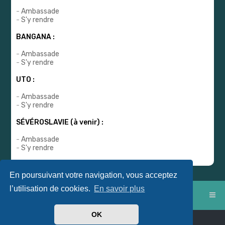
-
Ambassade
-
S'y rendre
BANGANA :
-
Ambassade
-
S'y rendre
UTO :
-
Ambassade
-
S'y rendre
SÉVÉROSLAVIE (à venir) :
-
Ambassade
-
S'y rendre
En poursuivant votre navigation, vous acceptez
l’utilisation de cookies.
En savoir plus
Index du forum
OK
Powered by
phpBB
™