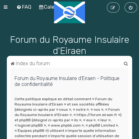
FAQ
Calendrier
Forum du Royaume Insulaire
d'Eiraen
R
Index du forum
e
Forum du Royaume Insulaire d'Eiraen - Politique
c
de confidentialité
h
e
Cette politique explique en détail comment « Forum du
Royaume Insulaire d'Eiraen » et ses sociétés affiliées
r
(désignés ci-après par « nous », « notre », « nos », « Forum
c
du Royaume Insulaire d'Eiraen », « https://forum.eiraen.fr »)
et phpBB (désigné ci-après par « ils », « eux », « leur »,
h
« logiciel phpBB », « www.phpbb.com », « phpBB Limited »,
« Équipes phpBB ») utilisent n’importe quelle information
e
collectée pendant n’importe quelle session d’utilisation de