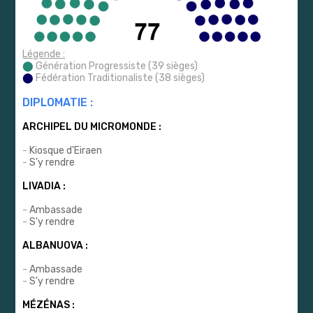
Légende :
⬤
Génération Progressiste (39 sièges)
⬤
Fédération Traditionaliste (38 sièges)
DIPLOMATIE :
ARCHIPEL DU MICROMONDE :
-
Kiosque d'Eiraen
-
S'y rendre
LIVADIA :
-
Ambassade
-
S'y rendre
ALBANUOVA :
-
Ambassade
-
S'y rendre
MÉZÉNAS :