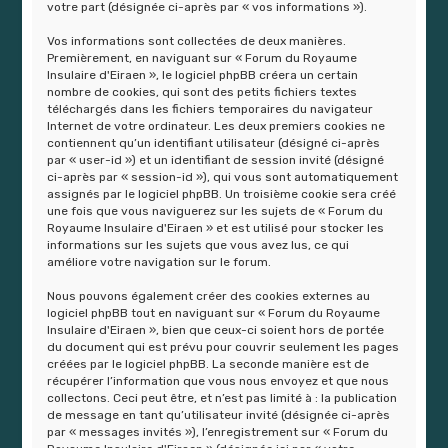
r
votre part (désignée ci-après par « vos informations »).
Vos informations sont collectées de deux manières.
Premièrement, en naviguant sur « Forum du Royaume
Insulaire d'Eiraen », le logiciel phpBB créera un certain
nombre de cookies, qui sont des petits fichiers textes
téléchargés dans les fichiers temporaires du navigateur
Internet de votre ordinateur. Les deux premiers cookies ne
contiennent qu’un identifiant utilisateur (désigné ci-après
par « user-id ») et un identifiant de session invité (désigné
ci-après par « session-id »), qui vous sont automatiquement
assignés par le logiciel phpBB. Un troisième cookie sera créé
une fois que vous naviguerez sur les sujets de « Forum du
Royaume Insulaire d'Eiraen » et est utilisé pour stocker les
informations sur les sujets que vous avez lus, ce qui
améliore votre navigation sur le forum.
Nous pouvons également créer des cookies externes au
logiciel phpBB tout en naviguant sur « Forum du Royaume
Insulaire d'Eiraen », bien que ceux-ci soient hors de portée
du document qui est prévu pour couvrir seulement les pages
créées par le logiciel phpBB. La seconde manière est de
récupérer l’information que vous nous envoyez et que nous
collectons. Ceci peut être, et n’est pas limité à : la publication
de message en tant qu’utilisateur invité (désignée ci-après
par « messages invités »), l’enregistrement sur « Forum du