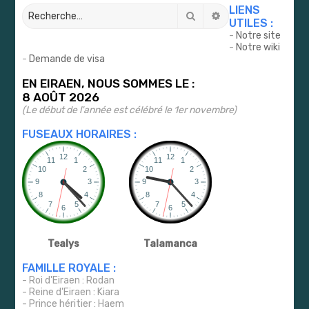
LIENS
Rechercher
Recherche avancé
UTILES :
-
Notre site
-
Notre wiki
-
Demande de visa
EN EIRAEN, NOUS SOMMES LE :
8 AOÛT 2026
(Le début de l'année est célébré le 1er novembre)
FUSEAUX HORAIRES :
Tealys
Talamanca
FAMILLE ROYALE :
- Roi d'Eiraen : Rodan
- Reine d'Eiraen : Kiara
- Prince héritier : Haem