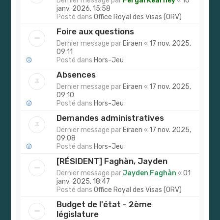
Dernier message par
Fergal Kearney
«
16
r
janv. 2026, 15:58
Posté dans
Office Royal des Visas (ORV)
Foire aux questions
Dernier message par
Eiraen
«
17 nov. 2025,
09:11
Posté dans
Hors-Jeu
Absences
Dernier message par
Eiraen
«
17 nov. 2025,
09:10
Posté dans
Hors-Jeu
Demandes administratives
Dernier message par
Eiraen
«
17 nov. 2025,
09:08
Posté dans
Hors-Jeu
[RÉSIDENT] Faghàn, Jayden
Dernier message par
Jayden Faghàn
«
01
janv. 2025, 18:47
Posté dans
Office Royal des Visas (ORV)
Budget de l'état - 2ème
législature