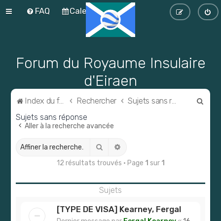
FAQ
Calendrier
Forum du Royaume Insulaire
d'Eiraen
R
Index du forum
Rechercher
Sujets sans réponse
e
Sujets sans réponse
Aller à la recherche avancée
c
h
Rechercher
Recherche avancée
e
12 résultats trouvés • Page
1
sur
1
r
c
Sujets
h
[TYPE DE VISA] Kearney, Fergal
e