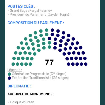
POSTES CLÉS :
- Grand Sage : Fergal Kearney
- Président du Parlement : Jayden Faghàn
COMPOSITION DU PARLEMENT :
Légende :
⬤
Génération Progressiste (39 sièges)
⬤
Fédération Traditionaliste (38 sièges)
DIPLOMATIE :
ARCHIPEL DU MICROMONDE :
-
Kiosque d'Eiraen