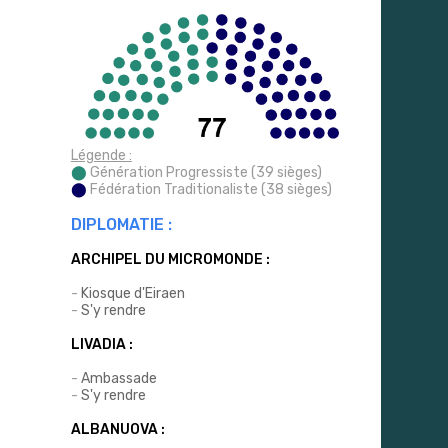
Légende :
⬤
Génération Progressiste (39 sièges)
⬤
Fédération Traditionaliste (38 sièges)
DIPLOMATIE :
ARCHIPEL DU MICROMONDE :
-
Kiosque d'Eiraen
-
S'y rendre
LIVADIA :
-
Ambassade
-
S'y rendre
ALBANUOVA :