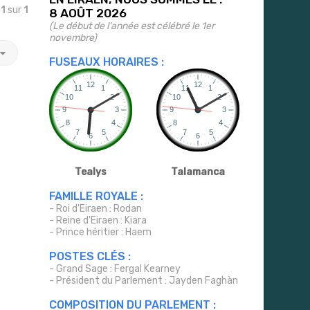
e
1
sur
1
8 AOÛT 2026
(Le début de l'année est célébré le 1er
novembre)
FUSEAUX HORAIRES :
Tealys
Talamanca
FAMILLE ROYALE :
- Roi d'Eiraen : Rodan
- Reine d'Eiraen : Kiara
- Prince héritier : Haem
POSTES CLÉS :
- Grand Sage : Fergal Kearney
- Président du Parlement : Jayden Faghàn
COMPOSITION DU PARLEMENT :