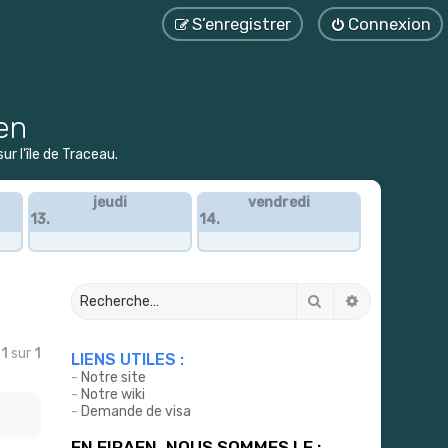
S’enregistrer
Connexion
en
r l'île de Traceau.
jeudi
vendredi
13.
14.
Rechercher
Recherche a
e
1
sur
1
LIENS UTILES :
-
Notre site
-
Notre wiki
-
Demande de visa
EN EIRAEN, NOUS SOMMES LE :