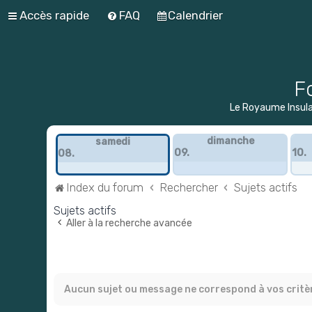
Accès rapide
FAQ
Calendrier
F
Le Royaume Insulai
dimanche
samedi
09.
10.
08.
Index du forum
Rechercher
Sujets actifs
Sujets actifs
Aller à la recherche avancée
Aucun sujet ou message ne correspond à vos critè