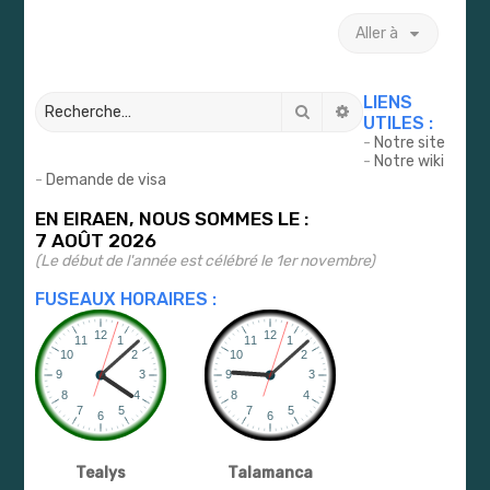
r
Aller à
LIENS
Rechercher
Recherche avancé
UTILES :
-
Notre site
-
Notre wiki
-
Demande de visa
EN EIRAEN, NOUS SOMMES LE :
7 AOÛT 2026
(Le début de l'année est célébré le 1er novembre)
FUSEAUX HORAIRES :
Tealys
Talamanca