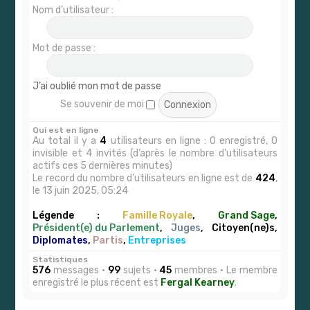
Nom d’utilisateur :
Mot de passe :
J’ai oublié mon mot de passe
Se souvenir de moi
Qui est en ligne
Au total il y a
4
utilisateurs en ligne : 0 enregistré, 0
invisible et 4 invités (d’après le nombre d’utilisateurs
actifs ces 5 dernières minutes)
Le record du nombre d’utilisateurs en ligne est de
424
,
le 13 juin 2025, 05:24
Légende :
Famille Royale
,
Grand Sage
,
Président(e) du Parlement
,
Juges
,
Citoyen(ne)s
,
Diplomates
,
Partis
,
Entreprises
Statistiques
576
messages •
99
sujets •
45
membres • Le membre
enregistré le plus récent est
Fergal Kearney
.