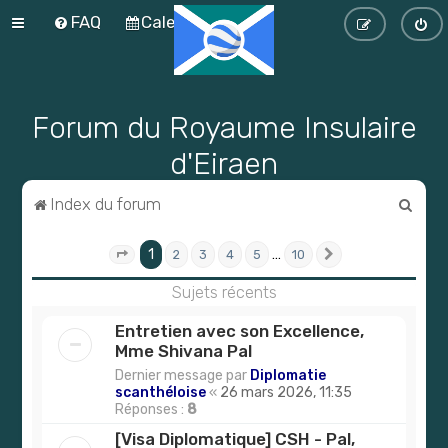
FAQ
Calendrier
Forum du Royaume Insulaire
d'Eiraen
R
Index du forum
e
1
…
2
3
4
5
10
c
Page
1
sur
10
Suivante
h
Sujets récents
e
Entretien avec son Excellence,
r
Mme Shivana Pal
c
Dernier message par
Diplomatie
scanthéloise
«
26 mars 2026, 11:35
h
Réponses :
8
e
[Visa Diplomatique] CSH - Pal,