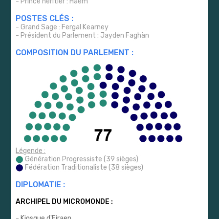
- Prince héritier : Haem
POSTES CLÉS :
- Grand Sage : Fergal Kearney
- Président du Parlement : Jayden Faghàn
COMPOSITION DU PARLEMENT :
Légende :
⬤
Génération Progressiste (39 sièges)
⬤
Fédération Traditionaliste (38 sièges)
DIPLOMATIE :
ARCHIPEL DU MICROMONDE :
-
Kiosque d'Eiraen