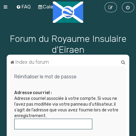
FAQ
Calendrier
Forum du Royaume Insulaire
d'Eiraen
R
Index du forum
e
Réinitialiser le mot de passse
c
h
Adresse courriel :
e
Adresse courriel associée à votre compte. Si vous ne
r
l’avez pas modifiée via votre panneau d’utilisateur, il
s’agit de l’adresse que vous avez fournie lors de votre
c
enregistrement.
h
e