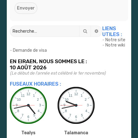
r
LIENS
Rechercher
Recherche avancé
UTILES :
-
Notre site
-
Notre wiki
-
Demande de visa
EN EIRAEN, NOUS SOMMES LE :
10 AOÛT 2026
(Le début de l'année est célébré le 1er novembre)
FUSEAUX HORAIRES :
Tealys
Talamanca