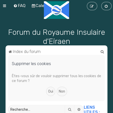
FAQ
Calendrier
Forum du Royaume Insulaire
d'Eiraen
R
Index du forum
e
Supprimer les cookies
c
h
Êtes-vous sûr de vouloir supprimer tous les cookies de
e
ce forum ?
r
c
h
LIENS
e
Rechercher
Recherche avancé
UTILES :