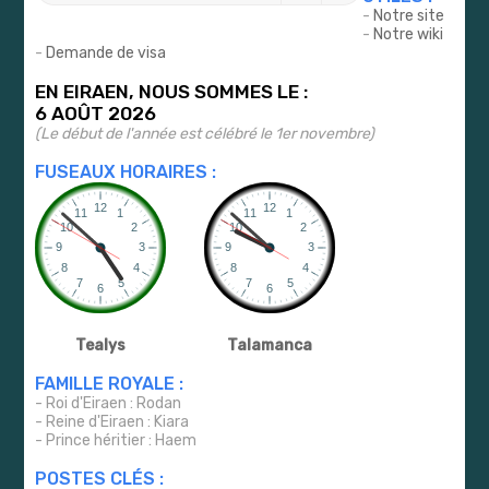
r
-
Notre site
-
Notre wiki
-
Demande de visa
EN EIRAEN, NOUS SOMMES LE :
6 AOÛT 2026
(Le début de l'année est célébré le 1er novembre)
FUSEAUX HORAIRES :
Tealys
Talamanca
FAMILLE ROYALE :
- Roi d'Eiraen : Rodan
- Reine d'Eiraen : Kiara
- Prince héritier : Haem
POSTES CLÉS :