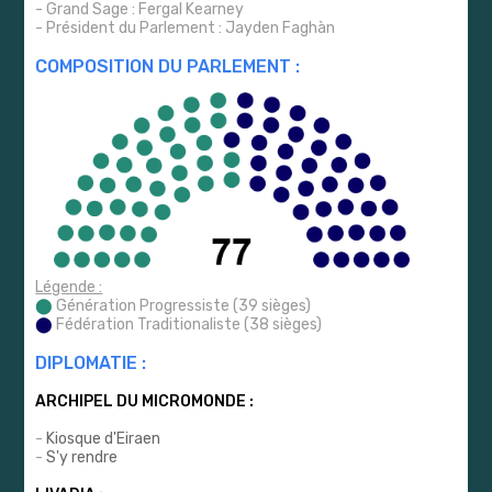
- Grand Sage : Fergal Kearney
- Président du Parlement : Jayden Faghàn
COMPOSITION DU PARLEMENT :
Légende :
⬤
Génération Progressiste (39 sièges)
⬤
Fédération Traditionaliste (38 sièges)
DIPLOMATIE :
ARCHIPEL DU MICROMONDE :
-
Kiosque d'Eiraen
-
S'y rendre